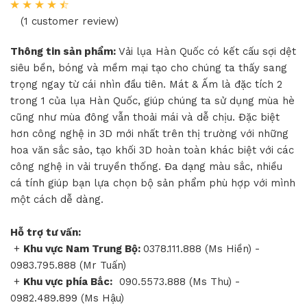
(1 customer review)
Thông tin sản phẩm:
Vải lụa Hàn Quốc có kết cấu sợi dệt
siêu bền, bóng và mềm mại tạo cho chúng ta thấy sang
trọng ngay từ cái nhìn đầu tiên. Mát & Ấm là đặc tích 2
trong 1 của lụa Hàn Quốc, giúp chúng ta sử dụng mùa hè
cũng như mùa đông vẫn thoải mái và dễ chịu. Đặc biệt
hơn công nghệ in 3D mới nhất trên thị trường với những
hoa văn sắc sảo, tạo khối 3D hoàn toàn khác biệt với các
công nghệ in vải truyền thống. Đa dạng màu sắc, nhiều
cá tính giúp bạn lựa chọn bộ sản phẩm phù hợp với mình
một cách dễ dàng.
Hỗ trợ tư vấn:
+
Khu vực Nam Trung Bộ:
0378.111.888 (Ms Hiền) -
0983.795.888 (Mr Tuấn)
+
Khu vực phía Bắc:
090.5573.888 (Ms Thu) -
0982.489.899 (Ms Hậu)