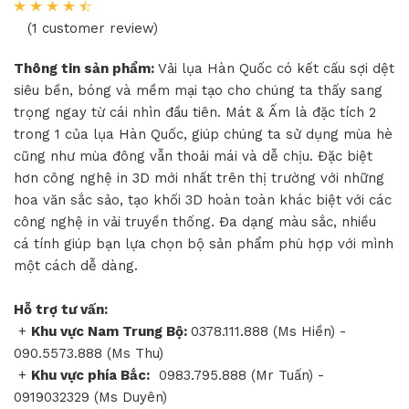
(1 customer review)
Thông tin sản phẩm:
Vải lụa Hàn Quốc có kết cấu sợi dệt
siêu bền, bóng và mềm mại tạo cho chúng ta thấy sang
trọng ngay từ cái nhìn đầu tiên. Mát & Ấm là đặc tích 2
trong 1 của lụa Hàn Quốc, giúp chúng ta sử dụng mùa hè
cũng như mùa đông vẫn thoải mái và dễ chịu. Đặc biệt
hơn công nghệ in 3D mới nhất trên thị trường với những
hoa văn sắc sảo, tạo khối 3D hoàn toàn khác biệt với các
công nghệ in vải truyền thống. Đa dạng màu sắc, nhiều
cá tính giúp bạn lựa chọn bộ sản phẩm phù hợp với mình
một cách dễ dàng.
Hỗ trợ tư vấn:
+
Khu vực Nam Trung Bộ:
0378.111.888 (Ms Hiền) -
090.5573.888 (Ms Thu)
+
Khu vực phía Bắc:
0983.795.888 (Mr Tuấn) -
0919032329 (Ms Duyên)