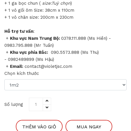
+ 1 ga bọc chun (
size:Tuỳ chọn
)
+ 1 vỏ gối ôm Size: 38cm x 110cm
+ 1 vỏ chăn size: 200cm x 230cm
Hỗ trợ tư vấn
:
+
Khu vực Nam Trung Bộ:
0378.111.888 (Ms Hiền) -
0983.795.888 (Mr Tuấn)
+
Khu vực phía Bắc:
090.5573.888 (Ms Thu)
- 0982489899 (Ms Hậu)
+
Email:
contact@violetjsc.com
Chọn kích thước
Số lượng
THÊM VÀO GIỎ
MUA NGAY