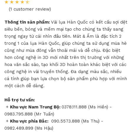
(1 customer review)
Thông tin sản phẩm:
Vải lụa Hàn Quốc có kết cấu sợi dệt
siêu bền, bóng và mềm mại tạo cho chúng ta thấy sang
trọng ngay từ cái nhìn đầu tiên. Mát & Ấm là đặc tích 2
trong 1 của lụa Hàn Quốc, giúp chúng ta sử dụng mùa hè
cũng như mùa đông vẫn thoải mái và dễ chịu. Đặc biệt
hơn công nghệ in 3D mới nhất trên thị trường với những
hoa văn sắc sảo, tạo khối 3D hoàn toàn khác biệt với các
công nghệ in vải truyền thống. Đa dạng màu sắc, nhiều
cá tính giúp bạn lựa chọn bộ sản phẩm phù hợp với mình
một cách dễ dàng.
Hỗ trợ tư vấn:
+
Khu vực Nam Trung Bộ:
0378.111.888 (Ms Hiền) -
0983.795.888 (Mr Tuấn)
+
Khu vực phía Bắc:
090.5573.888 (Ms Thu) -
0982.489.899 (Ms Hậu)