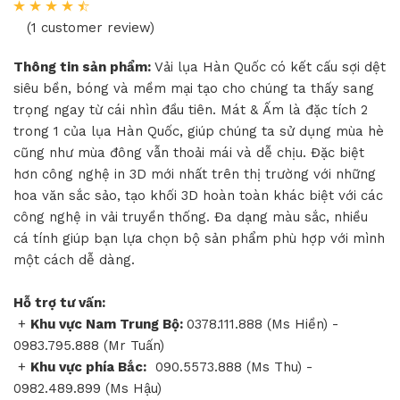
(1 customer review)
Thông tin sản phẩm:
Vải lụa Hàn Quốc có kết cấu sợi dệt
siêu bền, bóng và mềm mại tạo cho chúng ta thấy sang
trọng ngay từ cái nhìn đầu tiên. Mát & Ấm là đặc tích 2
trong 1 của lụa Hàn Quốc, giúp chúng ta sử dụng mùa hè
cũng như mùa đông vẫn thoải mái và dễ chịu. Đặc biệt
hơn công nghệ in 3D mới nhất trên thị trường với những
hoa văn sắc sảo, tạo khối 3D hoàn toàn khác biệt với các
công nghệ in vải truyền thống. Đa dạng màu sắc, nhiều
cá tính giúp bạn lựa chọn bộ sản phẩm phù hợp với mình
một cách dễ dàng.
Hỗ trợ tư vấn:
+
Khu vực Nam Trung Bộ:
0378.111.888 (Ms Hiền) -
0983.795.888 (Mr Tuấn)
+
Khu vực phía Bắc:
090.5573.888 (Ms Thu) -
0982.489.899 (Ms Hậu)