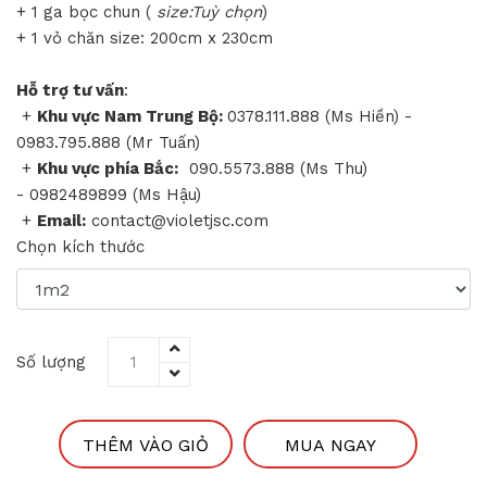
+ 1 ga bọc chun (
size:Tuỳ chọn
)
+ 1 vỏ chăn size: 200cm x 230cm
Hỗ trợ tư vấn
:
+
Khu vực Nam Trung Bộ:
0378.111.888 (Ms Hiền) -
0983.795.888 (Mr Tuấn)
+
Khu vực phía Bắc:
090.5573.888 (Ms Thu)
- 0982489899 (Ms Hậu)
+
Email:
contact@violetjsc.com
Chọn kích thước
Số lượng
THÊM VÀO GIỎ
MUA NGAY