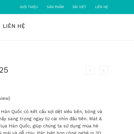
GIỚI THIỆU
SẢN PHẨM
BÀI VIẾT
LIÊN HỆ
LIÊN HỆ
.25
view)
a Hàn Quốc có kết cấu sợi dệt siêu bền, bóng và
ấy sang trọng ngay từ cái nhìn đầu tiên. Mát &
a lụa Hàn Quốc, giúp chúng ta sử dụng mùa hè
 mái và dễ chịu. Đặc biệt hơn công nghệ in 3D